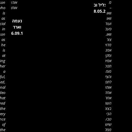
אוהבים
person
אותך.
who
is
as
נעמה
special
וארד
in
16.09.16
person
CEO
as
he
is
at
putting
together
a
beautiful,
polished,
professional
video
that
captured
the
very
essence
of
the